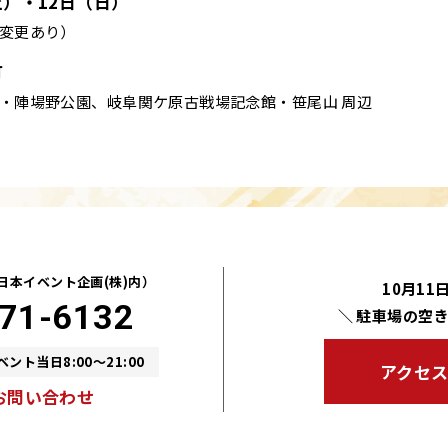
土）・12日（日）
変更あり）
町
・陣場野公園
、
岐阜関ケ原古戦場記念館・笹尾山 周辺
日本イベント企画(株)内）
10月11
71-6132
＼ 駐車場の空
ベント当日8:00～21:00
アクセ
お問い合わせ