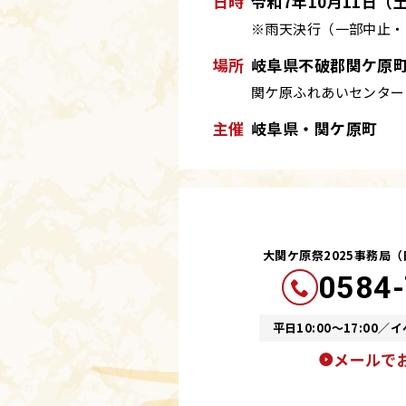
日時
令和7年10月11日（
※雨天決行（一部中止・
場所
岐阜県不破郡関ケ原
関ケ原ふれあいセンター
主催
岐阜県・関ケ原町
大関ケ原祭2025事務局（
0584-
平日10:00～17:00／イ
メールで