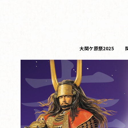
コ
ン
テ
ン
ツ
へ
大関ケ原祭2025
ス
キ
ッ
プ