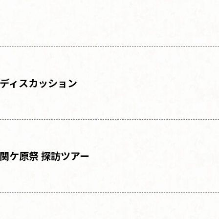
ディスカッション
関ケ原祭 探訪ツアー