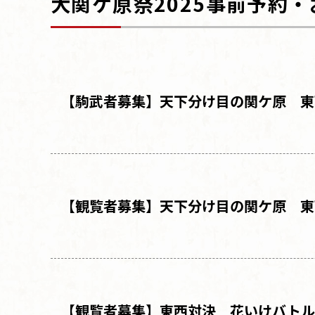
大関ケ原祭202
5
事前予約・
【駒武者募集
】
天下分け目の関ケ原 東
【観覧者募集
】
天下分け目の関ケ原 東
【観覧者募集
】
東西対決 花いけバトル